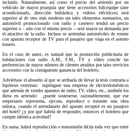
incluido. Naturalmente, así como el precio del arriendo por un
vehículo de mayor jerarquía que tiene accesorios full-equipe (aire
acondicionado, dirección hidráulica y vidrios eléctricos) será
superior al de otro más modesto sin tales elementos suntuarios, un
automóvil promocionado con radio y casetero tendrá un precio
superior o – aún con el mismo precio – será mayor su demanda por
el atractivo de la radio. Incluso se arriendan automóviles de remise
con aparato receptor de TV para el pasajero que viaja en el asiento
trasero.
En el caso de autos, es natural que la promoción publicitaria de
habitaciones con radio A.M., F.M., TV y vídeo concite las
preferencias de mayor número de clientes atraídos por tales servicios
accesorios con la consiguiente ganancia del hotelero.
Adviértase el absurdo al que se arribaría de llevar la tesis contraria a
hipótesis extremas: supóngase una empresa de electrodomésticos
que además de vender aparatos de radio, TV, vídeo, etc., también los
diera en arriendo: ¿puede sostenerse, razonablemente, que ese
empresario representa, ejecuta, reproduce o trasmite una obra
música, cuando el arrendatario del aparato receptor es un pasajero
del hotel? ¿y por qué habría de responder, entonces el hotelero que
cumple idéntica actividad?
En suma, habrá reproducción o transmisión ilícita toda vez que entre