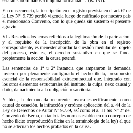
estarán subordinados a ninguna formalidad”. (fs. 131).
En consecuencia, la inscripción en el registro prevista en el art. 6º de
la Ley Nº. 9.739 perdió vigencia luego de ratificado por nuestro país
el mencionado Convenio, con lo que queda sin sustento el presente
agravio.
VI.- Resueltos los temas referidos a la legitimación de la parte actora
y al requisito de la inscripción de la obra en el registro
correspondiente, es menester abordar la cuestión medular del objeto
del proceso, esto es, el derecho sustantivo en que se funda
propiamente la acción, la causa petendi.
Las sentencias de 1ª u 2ª Instancia que ampararon la demanda
tuvieron por plenamente configurado el hecho ilícito, presupuesto
esencial de la responsabilidad extracontractual que, integrado con
los otros elementos estructurales del instituto, la culpa, nexo causal y
daño, da nacimiento a la obligación resarcitoria.
Y bien, la demandada recurrente invoca específicamente como
causal de casación, la infracción y errónea aplicación del a. 44 de la
Ley de Derechos de Autor Nº 9.739, así como el a. 11 bis Nº 2º del
Convenio de Berna, en tanto tales normas establecen un concepto de
hecho ilícito (reproducción ilícita en la terminología de la ley) al que
no se adecuan los hechos probados en la causa.