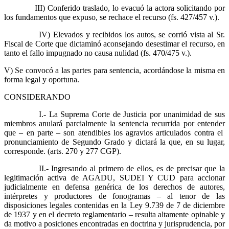
III) Conferido traslado, lo evacuó la actora solicitando por
los fundamentos que expuso, se rechace el recurso (fs. 427/457 v.).
IV) Elevados y recibidos los autos, se corrió vista al Sr.
Fiscal de Corte que dictaminó aconsejando desestimar el recurso, en
tanto el fallo impugnado no causa nulidad (fs. 470/475 v.).
V) Se convocó a las partes para sentencia, acordándose la misma en
forma legal y oportuna.
CONSIDERANDO
I.- La Suprema Corte de Justicia por unanimidad de sus
miembros anulará parcialmente la sentencia recurrida por entender
que – en parte – son atendibles los agravios articulados contra el
pronunciamiento de Segundo Grado y dictará la que, en su lugar,
corresponde. (arts. 270 y 277 CGP).
II.- Ingresando al primero de ellos, es de precisar que la
legitimación activa de AGADU, SUDEI Y CUD para accionar
judicialmente en defensa genérica de los derechos de autores,
intérpretes y productores de fonogramas – al tenor de las
disposiciones legales contenidas en la Ley 9.739 de 7 de diciembre
de 1937 y en el decreto reglamentario – resulta altamente opinable y
da motivo a posiciones encontradas en doctrina y jurisprudencia, por