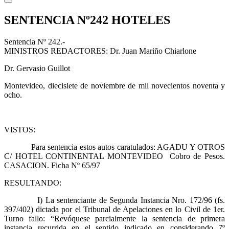
SENTENCIA Nº242 HOTELES
Sentencia Nº 242.-
MINISTROS REDACTORES: Dr. Juan Mariño Chiarlone
Dr. Gervasio Guillot
Montevideo, diecisiete de noviembre de mil novecientos noventa y
ocho.
VISTOS:
Para sentencia estos autos caratulados: AGADU Y OTROS
C/ HOTEL CONTINENTAL MONTEVIDEO Cobro de Pesos.
CASACION. Ficha Nº 65/97
RESULTANDO:
I) La sentenciante de Segunda Instancia Nro. 172/96 (fs.
397/402) dictada por el Tribunal de Apelaciones en lo Civil de 1er.
Turno fallo: “Revóquese parcialmente la sentencia de primera
instancia recurrida en el sentido indicado en considerando 7º