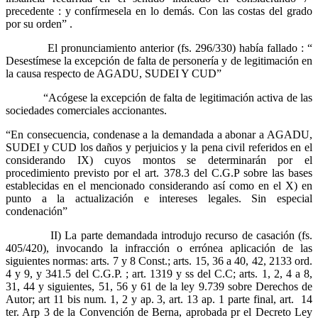
precedente : y confírmesela en lo demás. Con las costas del grado
por su orden” .
El pronunciamiento anterior (fs. 296/330) había fallado : “
Desestímese la excepción de falta de personería y de legitimación en
la causa respecto de AGADU, SUDEI Y CUD”
“Acógese la excepción de falta de legitimación activa de las
sociedades comerciales accionantes.
“En consecuencia, condenase a la demandada a abonar a AGADU,
SUDEI y CUD los daños y perjuicios y la pena civil referidos en el
considerando IX) cuyos montos se determinarán por el
procedimiento previsto por el art. 378.3 del C.G.P sobre las bases
establecidas en el mencionado considerando así como en el X) en
punto a la actualización e intereses legales. Sin especial
condenación”
II) La parte demandada introdujo recurso de casación (fs.
405/420), invocando la infracción o errónea aplicación de las
siguientes normas: arts. 7 y 8 Const.; arts. 15, 36 a 40, 42, 2133 ord.
4 y 9, y 341.5 del C.G.P. ; art. 1319 y ss del C.C; arts. 1, 2, 4 a 8,
31, 44 y siguientes, 51, 56 y 61 de la ley 9.739 sobre Derechos de
Autor; art 11 bis num. 1, 2 y ap. 3, art. 13 ap. 1 parte final, art. 14
ter. Arp 3 de la Convención de Berna, aprobada pr el Decreto Ley