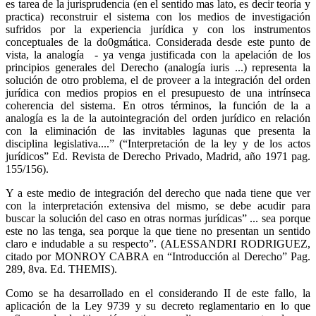
es tarea de la jurisprudencia (en el sentido mas lato, es decir teoría y
practica) reconstruir el sistema con los medios de investigación
sufridos por la experiencia jurídica y con los instrumentos
conceptuales de la do0gmática. Considerada desde este punto de
vista, la analogía - ya venga justificada con la apelación de los
principios generales del Derecho (analogía iuris ...) representa la
solución de otro problema, el de proveer a la integración del orden
jurídica con medios propios en el presupuesto de una intrínseca
coherencia del sistema. En otros términos, la función de la a
analogía es la de la autointegración del orden jurídico en relación
con la eliminación de las invitables lagunas que presenta la
disciplina legislativa....” (“Interpretación de la ley y de los actos
jurídicos” Ed. Revista de Derecho Privado, Madrid, año 1971 pag.
155/156).
Y a este medio de integración del derecho que nada tiene que ver
con la interpretación extensiva del mismo, se debe acudir para
buscar la solución del caso en otras normas jurídicas” ... sea porque
este no las tenga, sea porque la que tiene no presentan un sentido
claro e indudable a su respecto”. (ALESSANDRI RODRIGUEZ,
citado por MONROY CABRA en “Introducción al Derecho” Pag.
289, 8va. Ed. THEMIS).
Como se ha desarrollado en el considerando II de este fallo, la
aplicación de la Ley 9739 y su decreto reglamentario en lo que