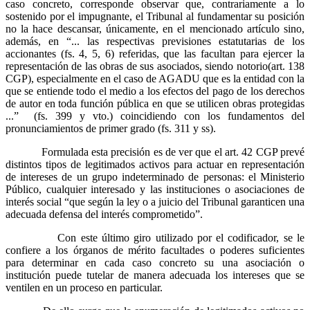
caso concreto, corresponde observar que, contrariamente a lo
sostenido por el impugnante, el Tribunal al fundamentar su posición
no la hace descansar, únicamente, en el mencionado artículo sino,
además, en “... las respectivas previsiones estatutarias de los
accionantes (fs. 4, 5, 6) referidas, que las facultan para ejercer la
representación de las obras de sus asociados, siendo notorio(art. 138
CGP), especialmente en el caso de AGADU que es la entidad con la
que se entiende todo el medio a los efectos del pago de los derechos
de autor en toda función pública en que se utilicen obras protegidas
...” (fs. 399 y vto.) coincidiendo con los fundamentos del
pronunciamientos de primer grado (fs. 311 y ss).
Formulada esta precisión es de ver que el art. 42 CGP prevé
distintos tipos de legitimados activos para actuar en representación
de intereses de un grupo indeterminado de personas: el Ministerio
Público, cualquier interesado y las instituciones o asociaciones de
interés social “que según la ley o a juicio del Tribunal garanticen una
adecuada defensa del interés comprometido”.
Con este último giro utilizado por el codificador, se le
confiere a los órganos de mérito facultades o poderes suficientes
para determinar en cada caso concreto su una asociación o
institución puede tutelar de manera adecuada los intereses que se
ventilen en un proceso en particular.