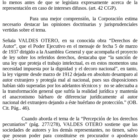
lo menos antes de que se legislara expresamente acerca de la
representación en caso de intereses difusos. (art. 42 CGP).
Para una mejor comprensión, la Corporación estima
necesario destacar las opiniones doctrinarias y jurisprudenciales
vertidas sobre el tema.
Señala VALDES OTERO, en su conocida obra “Derechos de
Autor”, que el Poder Ejecutivo en el mensaje de fecha 5 de marzo
de 1937 dirigido a la Asamblea General y que acompaña el proyecto
de ley sobre los referidos derechos, destacaba que “la sanción de
una ley que proteja el trabajo intelectual, es en estos momentos una
necesidad impuesta por la dignidad y el decoro nacional”, en tanto,
la ley vigente desde marzo de 1912 dejada en absoluto desamparo al
autor extranjero y protegía mal al nacional, pues sus disposiciones
habían sido superadas por los adelantos técnicos y no se adecuaba a
la transformación general que sufría la realidad jurídica y mantenía
el anacronismo bárbaro de diferenciar jurídicamente al autor
nacional del extranjero dejando a éste huérfano de protección.” (OB.
Cit. Pág.. 46).
Cuando aborda el tema de la “Percepción de los derechos
pecuniarios” (pág. 277/278), VALDES OTERO sostiene que las
sociedades de autores y los demás representantes, no tienen, salvo
que posean poder para constituirse en procurador o apoderado