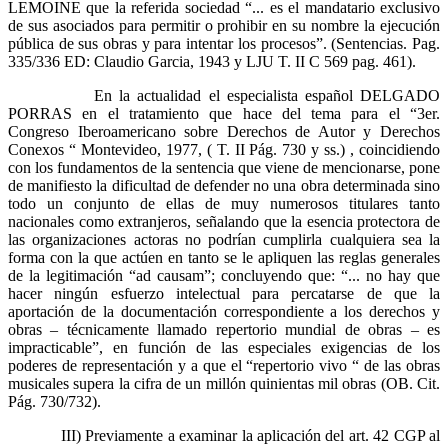
LEMOINE que la referida sociedad “... es el mandatario exclusivo
de sus asociados para permitir o prohibir en su nombre la ejecución
pública de sus obras y para intentar los procesos”. (Sentencias. Pag.
335/336 ED: Claudio Garcia, 1943 y LJU T. II C 569 pag. 461).
En la actualidad el especialista español DELGADO
PORRAS en el tratamiento que hace del tema para el “3er.
Congreso Iberoamericano sobre Derechos de Autor y Derechos
Conexos “ Montevideo, 1977, ( T. II Pág. 730 y ss.) , coincidiendo
con los fundamentos de la sentencia que viene de mencionarse, pone
de manifiesto la dificultad de defender no una obra determinada sino
todo un conjunto de ellas de muy numerosos titulares tanto
nacionales como extranjeros, señalando que la esencia protectora de
las organizaciones actoras no podrían cumplirla cualquiera sea la
forma con la que actúen en tanto se le apliquen las reglas generales
de la legitimación “ad causam”; concluyendo que: “... no hay que
hacer ningún esfuerzo intelectual para percatarse de que la
aportación de la documentación correspondiente a los derechos y
obras – técnicamente llamado repertorio mundial de obras – es
impracticable”, en función de las especiales exigencias de los
poderes de representación y a que el “repertorio vivo “ de las obras
musicales supera la cifra de un millón quinientas mil obras (OB. Cit.
Pág. 730/732).
III) Previamente a examinar la aplicación del art. 42 CGP al