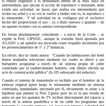
el emisor originario y el destinatario último de la obra, haya un
intermediario que ejecute la acción de reproducir o transmitir, debe
existir una actividad, un hacer, que realiza ese intermediario que
recibe esa señal y a su vez la vuelve a emitir; esto es, la reproduce o
la retransmite. Y tal actividad no se configura por el exclusivo
hecho del proporcionar el uso – ya a título oneroso o gratuito – de
un aparato receptor con su antena correspondiente.
En forma absolutamente coincidente – a juicio de la Corte – se
expide la Prof. LIPSZIC, aunque la consulta fuera aportada por
AGADU y tal opinión sea invocada como respaldo doctrinario por
los pronunciamientos de 1ª. y 2ª Instancia.
En efecto, dice la citada autora: “Cuando las habitaciones del hotel
tienen instalados televisores mediante los cuales se ofrece a sus
huéspedes programas a través de un sistema propio de cable
controlado por el establecimiento hotelero, este último efectúa un
acto de comunicación pública” (fs.105 subrayado del redactor).
Cuando el sistema de transmisión es recibido por el hotelero de la
emisora original quien luego lo retransmite mediante un sistema
controlado, manipulado, ejecutado por él, obviamente se asiste a la
hipótesis que plantea la Prof. Lipszic pero no es la que resulta de
autos en que los aparatos de TV reciben directamente del espacio a
través de la antena parabólica o de un cable los programas que
transmite la estación emisora, sin pasar por ninguna actividad del