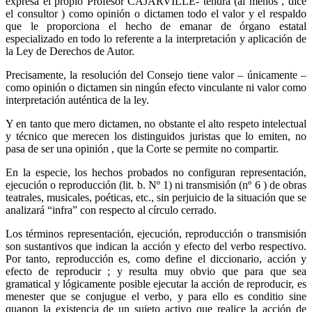
expresa el propio Profesor CAJARVILLE- tendrá (al menos , dice
el consultor ) como opinión o dictamen todo el valor y el respaldo
que le proporciona el hecho de emanar de órgano estatal
especializado en todo lo referente a la interpretación y aplicación de
la Ley de Derechos de Autor.
Precisamente, la resolución del Consejo tiene valor – únicamente –
como opinión o dictamen sin ningún efecto vinculante ni valor como
interpretación auténtica de la ley.
Y en tanto que mero dictamen, no obstante el alto respeto intelectual
y técnico que merecen los distinguidos juristas que lo emiten, no
pasa de ser una opinión , que la Corte se permite no compartir.
En la especie, los hechos probados no configuran representación,
ejecución o reproducción (lit. b. Nº 1) ni transmisión (nº 6 ) de obras
teatrales, musicales, poéticas, etc., sin perjuicio de la situación que se
analizará “infra” con respecto al círculo cerrado.
Los términos representación, ejecución, reproducción o transmisión
son sustantivos que indican la acción y efecto del verbo respectivo.
Por tanto, reproducción es, como define el diccionario, acción y
efecto de reproducir ; y resulta muy obvio que para que sea
gramatical y lógicamente posible ejecutar la acción de reproducir, es
menester que se conjugue el verbo, y para ello es conditio sine
quanon la existencia de un sujeto activo que realice la acción de