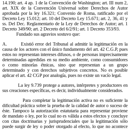
14.190; art. 4 ap. 1 de la Convención de Washington; art. III num 2,
art. XIX de la Convención Universal sobre Derechos de Autor
aprobada por la ley 16.321; Convenio de Roma, ratificado por el
Decreto Ley 15.012; art. 10 del Decreto Ley 15.671; art. 2, 36, 41 y
ss. Del Dec. Reglamentario de la Ley de Derechos de Autor; art. 1
Decreto 349/90; art. 2 Decreto del 6/2/91; art. 1 Decreto 353/93.
Fundado sus agravios sostuvo que:
A. Existió error del Tribunal al admitir la legitimación en la
causa de los actores con el único fundamento del art. 42 C.G.P, pues
estos no representan intereses difusos, o de personas imprecisamente
determinadas agredidas en su medio ambiente, como consumidores
o como minorías étnicas, sino que representan a un grupo
determinado y con derechos subjetivos concretos. No es posible
aplicar el art. 42 CGP por analogía, pues no existe un vacío legal.
La ley 9.739 protege a autores, intérpretes y productores en
sus creaciones específicas, es decir, individualmente considerados.
Para completar la legitimación activa no es suficiente la
dificultad práctica sobre la prueba de la calidad de autor o suceso de
éste. Tampoco la autorización estatutaria para representar proviene
de mandato o ley, por lo cual no es válida a estos efectos y concluye
con citas doctrinarias y jurisprudenciales que la legitimación sólo
puede surgir de ley o poder otorgado al efecto, lo que no acontece