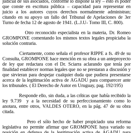
judicial de sus asociados, conforme lo dispone la ley – esto es poder
que conste en escritura pública – capacidad para representar en
juicio a los autores cuyos derechos normalmente administran;
citando en su apoyo un fallo del Tribunal de Apelaciones de 3er
Turno de fecha 12 de agosto de 1941. (L.J.U- Tomo III, C. 800).
Otro reconocido especialista en la materia, Dr. Romeo
GROMPONE comentando los mismos textos legales propiciaba la
solución contraria.
Ciertamente, como señala el profesor RIPPE a fs. 49 de su
Consulta, GROMPONE hace mención en su obra a un anteproyecto
de ley que redactara con el Dr. Sciarra aclarando que tenía por
finalidad establecer normas legales que no se prestaran a discusión y
que sirvieran para despejar cualquier duda que pudiera presentarse
acerca de la legitimación activa de AGADU para comparecer ante
los tribunales. ( El Derecho de Autor en Uruguay, pag. 192/195)
Responde ello, sin duda, a las críticas que había recibido la
ley 9.739 y a la necesidad de su perfeccionamiento como lo
anotara, entre otros, VALDES OTERO, en la pág. 47 de su obra
citada.
Pero el sólo hecho de haber propiciado una reforma
legislativa no permite afirmar que GROMPONE haya variado su
posición en defensa de la legitimación activa de AGADU para