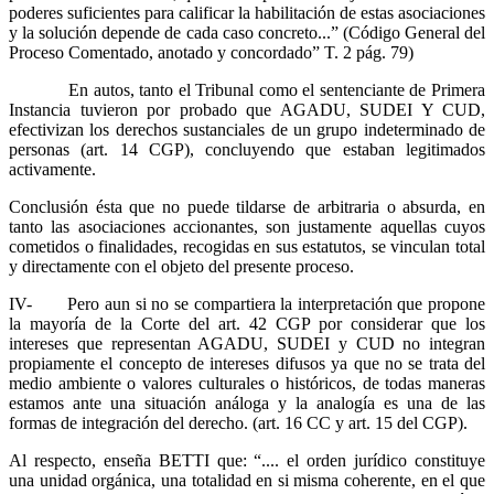
poderes suficientes para calificar la habilitación de estas asociaciones
y la solución depende de cada caso concreto...” (Código General del
Proceso Comentado, anotado y concordado” T. 2 pág. 79)
En autos, tanto el Tribunal como el sentenciante de Primera
Instancia tuvieron por probado que AGADU, SUDEI Y CUD,
efectivizan los derechos sustanciales de un grupo indeterminado de
personas (art. 14 CGP), concluyendo que estaban legitimados
activamente.
Conclusión ésta que no puede tildarse de arbitraria o absurda, en
tanto las asociaciones accionantes, son justamente aquellas cuyos
cometidos o finalidades, recogidas en sus estatutos, se vinculan total
y directamente con el objeto del presente proceso.
IV- Pero aun si no se compartiera la interpretación que propone
la mayoría de la Corte del art. 42 CGP por considerar que los
intereses que representan AGADU, SUDEI y CUD no integran
propiamente el concepto de intereses difusos ya que no se trata del
medio ambiente o valores culturales o históricos, de todas maneras
estamos ante una situación análoga y la analogía es una de las
formas de integración del derecho. (art. 16 CC y art. 15 del CGP).
Al respecto, enseña BETTI que: “.... el orden jurídico constituye
una unidad orgánica, una totalidad en si misma coherente, en el que