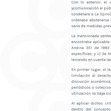
Con lo anterior, el
ycomunicación al públ
condenara a La Opinió
ordenase abstenerse 
serie de medidas prev
La mencionada senten
encontraba aplicable 
Andina 351 de 1993 
específicas; y ii) Se
teniendo en cuenta las
En primer lugar, el l
limitación al derech
discusión económica, 
periódicos o coleccio
utilización no haya si
Al aplicar dichos cri
dentro del concepto