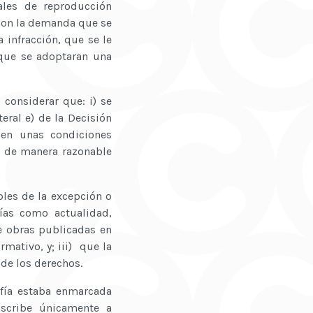
ales de reproducción
 con la demanda que se
 infracción, que se le
 que se adoptaran una
considerar que: i) se
eral e) de la Decisión
 en unas condiciones
d, de manera razonable
bles de la excepción o
rías como actualidad,
de obras publicadas en
mativo, y; iii) que la
 de los derechos.
rafía estaba enmarcada
nscribe únicamente a