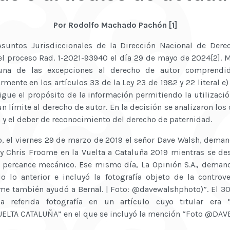
Por Rodolfo Machado Pachón [1]
suntos Jurisdiccionales de la Dirección Nacional de Dere
 el proceso Rad. 1-2021-93940 el día 29 de mayo de 2024[2]. 
una de las excepciones al derecho de autor comprendid
mente en los artículos 33 de la Ley 23 de 1982 y 22 literal e
igue el propósito de la información permitiendo la utilizació
 límite al derecho de autor. En la decisión se analizaron los 
n y el deber de reconocimiento del derecho de paternidad.
 el viernes 29 de marzo de 2019 el señor Dave Walsh, demand
 y Chris Froome en la Vuelta a Cataluña 2019 mientras se d
n percance mecánico. Ese mismo día, La Opinión S.A., demand
o lo anterior e incluyó la fotografía objeto de la controv
me también ayudó a Bernal. | Foto: @davewalshphoto)”. El 
a referida fotografía en un artículo cuyo titular er
ELTA CATALUÑA” en el que se incluyó la mención “Foto @DA