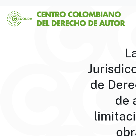
L
Jurisdic
de Dere
de 
limitac
obr