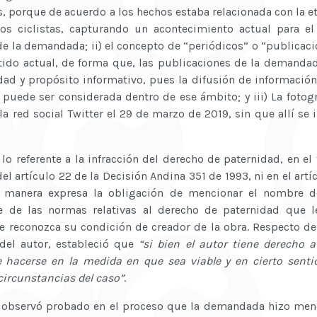
, porque de acuerdo a los hechos estaba relacionada con la et
los ciclistas, capturando un acontecimiento actual para 
de la demandada; ii) el concepto de “periódicos” o “publicac
tido actual, de forma que, las publicaciones de la demanda
idad y propósito informativo, pues la difusión de información 
 puede ser considerada dentro de ese ámbito; y iii) La fotog
 la red social Twitter el 29 de marzo de 2019, sin que allí se
o referente a la infracción del derecho de paternidad, en el 
 del artículo 22 de la Decisión Andina 351 de 1993, ni en el art
 manera expresa la obligación de mencionar el nombre de
 de las normas relativas al derecho de paternidad que le
e reconozca su condición de creador de la obra. Respecto de
del autor, estableció que
“si bien el autor tiene derecho a
be hacerse en la medida en que sea viable y en cierto senti
circunstancias del caso”
.
ia observó probado en el proceso que la demandada hizo menc