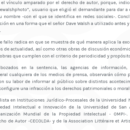
el vínculo amparado por el derecho de autor, porque, indicó
vewalshphoto”, usuario que eligió el demandante para dar a 
u nombre -con el que se identifica en redes sociales-. Con
nción en una forma que el señor Dave Walsh a utilizado antes 
.
e fallo radica en que se muestra de qué manera aplica la ex
os de actualidad, así como otras obras de discusión económica
 obras que cumplen con el criterio de periodicidad y propósit
sbozados en la sentencia, las agencias de información, p
eral cualquiera de los medios de prensa, observarán cómo p
n su labor de informar al público sobre distintos acontecim
configure una infracción a los derechos patrimoniales o moral
ista en Instituciones Jurídico-Procesales de la Universidad
edad Intelectual e Innovación de la Universidad de San A
anización Mundial de la Propiedad Intelectual - OMPI-
o de Autor -CECOLDA- y de la Association Littéraire et Artis