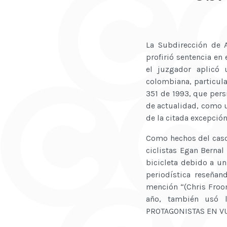
La Subdirección de A
profirió sentencia en
el juzgador aplicó 
colombiana, particular
351 de 1993, que pers
de actualidad, como un
de la citada excepció
Como hechos del caso,
ciclistas Egan Bernal
bicicleta debido a u
periodística reseñand
mención “(Chris Froo
año, también usó l
PROTAGONISTAS EN VU