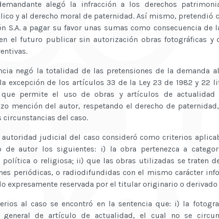
 demandante alegó la infracción a los derechos patrimoni
ico y al derecho moral de paternidad. Así mismo, pretendió
n S.A. a pagar su favor unas sumas como consecuencia de la
en el futuro publicar sin autorización obras fotográficas y
entivas.
cia negó la totalidad de las pretensiones de la demanda al 
la excepción de los artículos 33 de la Ley 23 de 1982 y 22 lit
que permite el uso de obras y artículos de actualidad
 hizo mención del autor, respetando el derecho de paternida
 circunstancias del caso.
a autoridad judicial del caso consideró como criterios aplica
o de autor los siguientes: i) la obra pertenezca a catego
política o religiosa; ii) que las obras utilizadas se traten 
nes periódicas, o radiodifundidas con el mismo carácter infor
do expresamente reservada por el titular originario o derivado
terios al caso se encontró en la sentencia que: i) la fotog
 general de artículo de actualidad, el cual no se circu