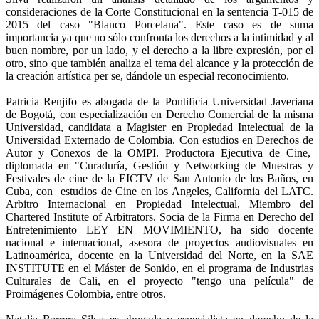
consideraciones de la Corte Constitucional en la sentencia T-015 de
2015 del caso "Blanco Porcelana". Este caso es de suma
importancia ya que no sólo confronta los derechos a la intimidad y al
buen nombre, por un lado, y el derecho a la libre expresión, por el
otro, sino que también analiza el tema del alcance y la protección de
la creación artística per se, dándole un especial reconocimiento.
Patricia Renjifo es abogada de la Pontificia Universidad Javeriana
de Bogotá, con especialización en Derecho Comercial de la misma
Universidad, candidata a Magister en Propiedad Intelectual de la
Universidad Externado de Colombia. Con estudios en Derechos de
Autor y Conexos de la OMPI. Productora Ejecutiva de Cine,
diplomada en "Curaduría, Gestión y Networking de Muestras y
Festivales de cine de la EICTV de San Antonio de los Baños, en
Cuba, con estudios de Cine en los Angeles, California del LATC.
Arbitro Internacional en Propiedad Intelectual, Miembro del
Chartered Institute of Arbitrators. Socia de la Firma en Derecho del
Entretenimiento LEY EN MOVIMIENTO, ha sido docente
nacional e internacional, asesora de proyectos audiovisuales en
Latinoamérica, docente en la Universidad del Norte, en la SAE
INSTITUTE en el Máster de Sonido, en el programa de Industrias
Culturales de Cali, en el proyecto "tengo una película" de
Proimágenes Colombia, entre otros.