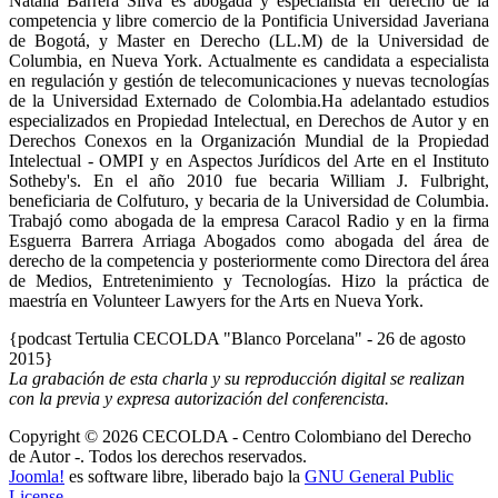
Natalia Barrera Silva es abogada y especialista en derecho de la
competencia y libre comercio de la Pontificia Universidad Javeriana
de Bogotá, y Master en Derecho (LL.M) de la Universidad de
Columbia, en Nueva York. Actualmente es candidata a especialista
en regulación y gestión de telecomunicaciones y nuevas tecnologías
de la Universidad Externado de Colombia.Ha adelantado estudios
especializados en Propiedad Intelectual, en Derechos de Autor y en
Derechos Conexos en la Organización Mundial de la Propiedad
Intelectual - OMPI y en Aspectos Jurídicos del Arte en el Instituto
Sotheby's. En el año 2010 fue becaria William J. Fulbright,
beneficiaria de Colfuturo, y becaria de la Universidad de Columbia.
Trabajó como abogada de la empresa Caracol Radio y en la firma
Esguerra Barrera Arriaga Abogados como abogada del área de
derecho de la competencia y posteriormente como Directora del área
de Medios, Entretenimiento y Tecnologías. Hizo la práctica de
maestría en Volunteer Lawyers for the Arts en Nueva York.
{podcast Tertulia CECOLDA "Blanco Porcelana" - 26 de agosto
2015}
La grabación de esta charla y su reproducción digital se realizan
con la previa y expresa autorización del conferencista.
Copyright © 2026 CECOLDA - Centro Colombiano del Derecho
de Autor -. Todos los derechos reservados.
Joomla!
es software libre, liberado bajo la
GNU General Public
License.