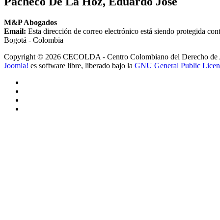
Pacheco De La Hoz, Eduardo Jose
M&P Abogados
Email:
Esta dirección de correo electrónico está siendo protegida cont
Bogotá - Colombia
Copyright © 2026 CECOLDA - Centro Colombiano del Derecho de Aut
Joomla!
es software libre, liberado bajo la
GNU General Public Licen