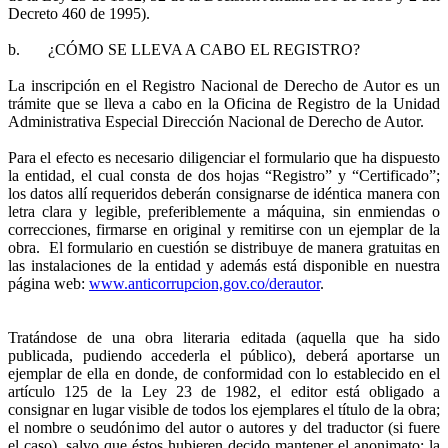
Decreto 460 de 1995).
b. ¿CÓMO SE LLEVA A CABO EL REGISTRO?
La inscripción en el Registro Nacional de Derecho de Autor es un
trámite que se lleva a cabo en la Oficina de Registro de la Unidad
Administrativa Especial Dirección Nacional de Derecho de Autor.
Para el efecto es necesario diligenciar el formulario que ha dispuesto
la entidad, el cual consta de dos hojas “Registro” y “Certificado”;
los datos allí requeridos deberán consignarse de idéntica manera con
letra clara y legible, preferiblemente a máquina, sin enmiendas o
correcciones, firmarse en original y remitirse con un ejemplar de la
obra. El formulario en cuestión se distribuye de manera gratuitas en
las instalaciones de la entidad y además está disponible en nuestra
página web:
www.anticorrupcion,gov.co/derautor
.
Tratándose de una obra literaria editada (aquella que ha sido
publicada, pudiendo accederla el público), deberá aportarse un
ejemplar de ella en donde, de conformidad con lo establecido en el
artículo 125 de la Ley 23 de 1982, el editor está obligado a
consignar en lugar visible de todos los ejemplares el título de la obra;
el nombre o seudónimo del autor o autores y del traductor (si fuere
el caso), salvo que éstos hubieren decido mantener el anonimato; la