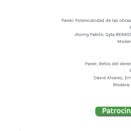
Panel: Potencialidad de las obra
Jhonny Pabón, Gyta BERASN
Modera
Panel: Retos del derec
David Alvarez, Er
Modera: 